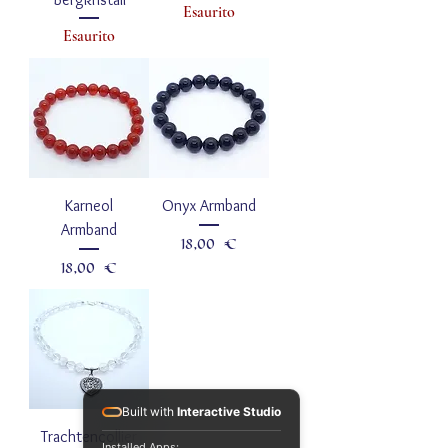
Esaurito
Esaurito
Karneol
Onyx Armband
Armband
Prezzo
18,00 €
Prezzo
18,00 €
Built with
Interactive Studio
Trachtencollier
Installed Apps: