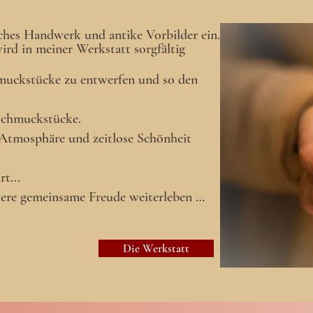
isches Handwerk und antike Vorbilder ein.
ird in meiner Werkstatt sorgfältig
chmuckstücke zu entwerfen und so den
 Schmuckstücke.
 Atmosphäre und zeitlose Schönheit
t...
ere gemeinsame Freude weiterleben …
Die Werkstatt