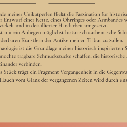
ede meiner Unikatperlen fließt die Faszination für histor
er Entwurf einer Kette, eines Ohrringes oder Armbandes w
ickelt und in detaillierter Handarbeit umgesetzt.
ist mir ein Anliegen möglichst historisch authentische S
derbaren Künstlern der Antike meinen Tribut zu zollen.
äologie ist die Grundlage meiner historisch inspirierten
 möchte tragbare Schmuckstücke schaffen, die historische
einander verbinden.
s Stück trägt ein Fragment Vergangenheit in die Gegenwar
 Hauch vom Glanz der vergangenen Zeiten wird durch uns