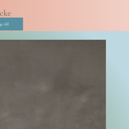
ücke
p All