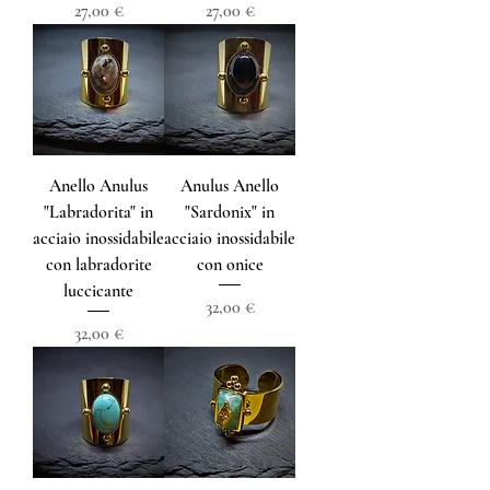
Prezzo
Prezzo
27,00 €
27,00 €
Anello Anulus
Anulus Anello
"Labradorita" in
"Sardonix" in
acciaio inossidabile
acciaio inossidabile
con labradorite
con onice
luccicante
Prezzo
32,00 €
Prezzo
32,00 €