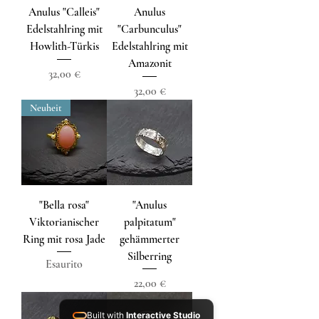
Anulus "Calleis"
Anulus
Edelstahlring mit
"Carbunculus"
Howlith-Türkis
Edelstahlring mit
Amazonit
Prezzo
32,00 €
Prezzo
32,00 €
Neuheit
"Bella rosa"
"Anulus
Viktorianischer
palpitatum"
Ring mit rosa Jade
gehämmerter
Silberring
Esaurito
Prezzo
22,00 €
Built with
Interactive Studio