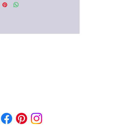
chte Olivenzweig den
tilstand an und Besiegte, die um
 baten, trugen Ölzweige in den
.