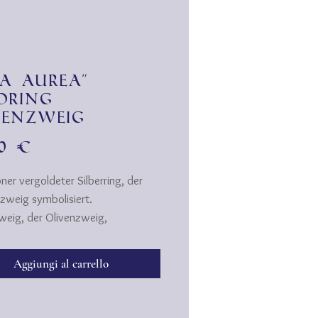
ea aurea"
dring
venzweig
Prezzo
00 €
ner vergoldeter Silberring, der
lzweig symbolisiert.
weig, der Olivenzweig,
te Zeus und Athena und gilt als
für Sieg und Frieden, sowie lang
Aggiungi al carrello
e Stärke und Kraft.
bol des Friedens kündigte in der
schen Mythologie der von Boten