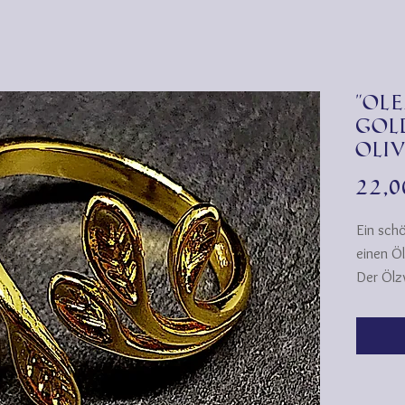
"Ol
Gol
Oli
22,
Ein schö
einen Ö
Der Ölz
schmück
Symbol 
während
Als Sym
griechi