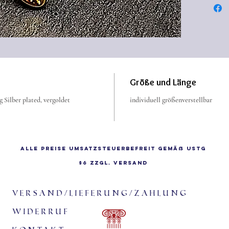
überbra
Waffens
Frieden
Händen
Größe und Länge
 Silber plated, vergoldet
individuell größenverstellbar
Alle Preise Umsatzsteuerbefreit gemäß UStG
§6 zzgl.
Versand
Versand/Lieferung/Zahlung
Widerruf