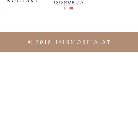
KontaKt
©
2018 iSISNOREIA.at