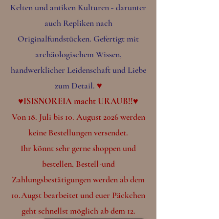
Kelten und antiken Kulturen - darunter
auch Repliken nach
Originalfundstücken. Gefertigt mit
archäologischem Wissen,
handwerklicher Leidenschaft und Liebe
zum Detail.
♥
♥ISISNOREIA macht URAUB!!♥
Von 18. Juli bis 10. August 2026 werden
keine Bestellungen versendet.
Ihr könnt sehr gerne shoppen und
bestellen, Bestell-und
Zahlungsbestätigungen werden ab dem
10.Augst bearbeitet und euer Päckchen
geht schnellst möglich ab dem 12.