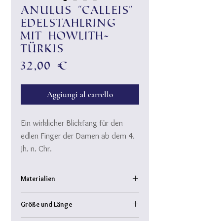
Anulus "Calleis"
Edelstahlring
mit Howlith-
Türkis
Prezzo
32,00 €
Aggiungi al carrello
Ein wirklicher Blickfang für den
edlen Finger der Damen ab dem 4.
Jh. n. Chr.
Der breite Reif steht im schönen
Kontrast zu den zarten
Materialien
Goldkügelchen und dem
Edelstahl vergoldet, Howlith-Türkis
cabochongeschliffenen Howlith-
Größe und Länge
(Halbedelstein)
Türkis, der die Mitte des Ringes