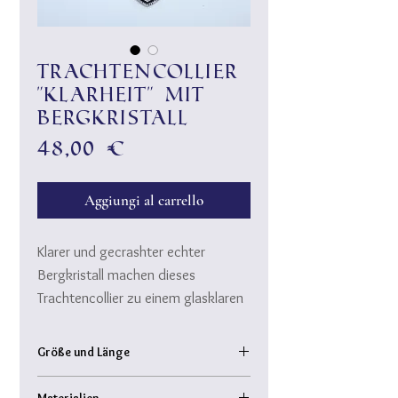
Trachtencollier
"Klarheit" mit
Bergkristall
Prezzo
48,00 €
Aggiungi al carrello
Klarer und gecrashter echter
Bergkristall machen dieses
Trachtencollier zu einem glasklaren
"MUSS" fürs zünftige Outfit. Das
fein durchbrochene Herzerl passt
Größe und Länge
zu jedem Dekollete´...♥
Collierlänge inkl. VErschluss: ca. 47 cm