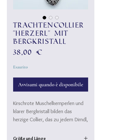
Trachtencollier
"Herzerl" mit
Bergkristall
Prezzo
38,00 €
Esaurito
Avvisami quando è disponibile
Kirschrote Muschelkernperlen und
klarer Bergkristall bilden das
herzige Collier, das zu jedem Dirndl,
zu jedem Trachten-Outfit perfekt
passt.
Größe und Länge