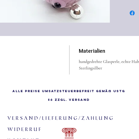
Farben 
konnten 
feinen 
Ergebnis
auf bes
Gewebe,
Materialien
aufweis
Sie zeic
handgedrehte Glasperle, echte Habo
Sterlingsilber
glatte 
hochwer
bis zum
Alle Preise Umsatzsteuerbefreit gemäß UStG
an Feuc
§6 zzgl.
Versand
nass anz
sich seh
Versand/Lieferung/Zahlung
Widerruf