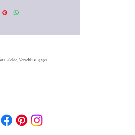
mit anderen Stoffen versetzen
und so ihr Zerfließen auf der
Seide verhinderten. Die besten
se erzielten die Seidenkünstler
onders hellem, feinen und dichtem
 wie es die
Habotai-Seide
t.
hnet sich durch ihre sehr feine und
tai-Seide, Verschluss: 925er
Struktur aus und wird daher zu den
tigsten Seiden gezählt. Sie kann
 50 Prozent ihres Eigengewichtes
htigkeit aufnehmen, ohne sich
ufühlen. Auf der Haut fühlt sie
r weich und fließend an.