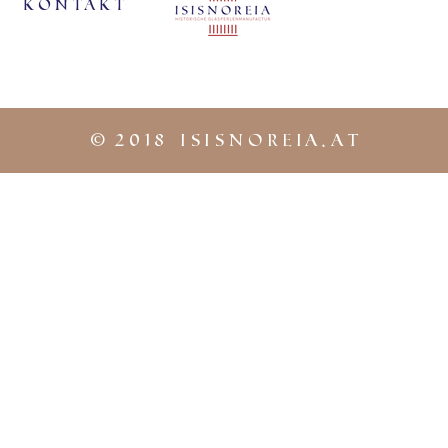
KontaKt
©
2018 iSISNOREIA.at