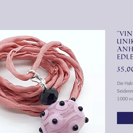
"Vi
Uni
Anh
edl
35,
Die Hab
Seidenma
1000 vo
über Ko
Stoff f
Beliebth
entdeckt