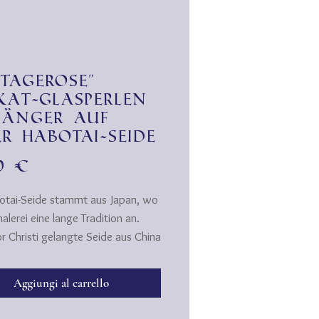
ntagerose"
kat-Glasperlen
änger auf
er Habotai-Seide
Prezzo
00 €
otai-Seide stammt aus Japan, wo
lerei eine lange Tradition an.
r Christi gelangte Seide aus China
rea nach Japan, wo sie bald als
ür hochwertige Kimonos große
Aggiungi al carrello
eit erlangte. Kurz darauf
en japanische Künstler, dass sie