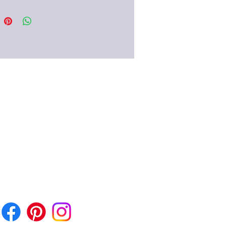
t werden und je nach Belieben
chsel"-Perlen bestückt werden.
ie Einzelperlen)
nseidenband verleiht dem
stück und Dir den finalen, edlen
.