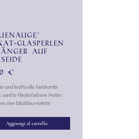
auenauge"
kat-Glasperlen
änger auf
nseide
Prezzo
00 €
rte und kraftvolle Farbkombi
: sanfte fliederfarbene Perlen
n eine blitzblau-violette
ugen-Perle. Die "Augen" sind
im Glas eingeschlossene
Aggiungi al carrello
en. Be bright!
b kann durch sein Gewinde