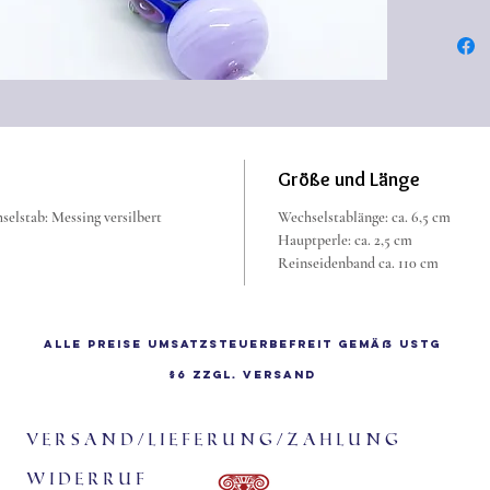
geöffne
mit "We
(Kategor
Das Rei
Schmuck
"Touch"
Größe und Länge
selstab: Messing versilbert
Wechselstablänge: ca. 6,5 cm
Hauptperle: ca. 2,5 cm
Reinseidenband ca. 110 cm
Alle Preise Umsatzsteuerbefreit gemäß UStG
§6 zzgl.
Versand
Versand/Lieferung/Zahlung
Widerruf