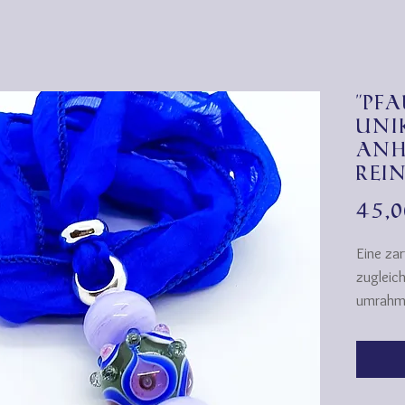
"Pf
Uni
Anh
Rei
45,
Eine za
zugleich
umrahme
Pfauena
kleine 
Luftblas
Der Sta