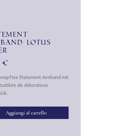
tement
band Lotus
er
Prezzo
0 €
knüpftes Statement Armband mit
tusblüte als dekoratives
ück.
rmbänder werden von mir
ich handgeknüpft.
Aggiungi al carrello
er "leiern" nicht aus, behalten
m und Festigkeit und sind
t.