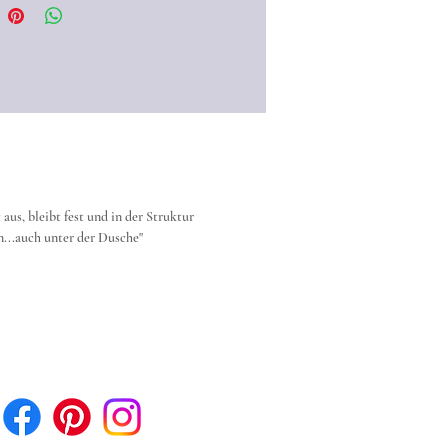
tatements können für viele
getragen werden...auch "unter
che"♥
us, bleibt fest und in der Struktur
n...auch unter der Dusche"