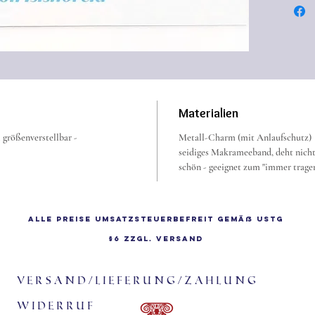
Diese S
Monate 
der Dus
Materialien
größenverstellbar -
Metall-Charm (mit Anlaufschutz)
seidiges Makrameeband, deht nicht a
schön - geeignet zum "immer trage
Alle Preise Umsatzsteuerbefreit gemäß UStG
§6 zzgl.
Versand
Versand/Lieferung/Zahlung
Widerruf