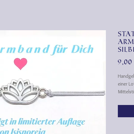
Sta
Arm
silb
9,0
Handge
einer Lo
Mittelst
Diese A
persönl
Die Bänd
ihre For
farbech