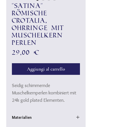
"Satina"
römische
Crotalia,
Ohrringe mit
Muschelkern
Perlen
Prezzo
29,00 €
Aggiungi al carrello
Seidig schimmernde
Muschelkernperlen kombiniert mit
24k gold plated Elementen.
Ein ganz zartes, elegantes
Geschmeide für "Roman Ladies"
Materialien