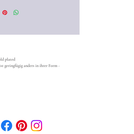
eji und in den pompejanische
z.Bsp. in der Villa Oplontis) hat
rere dieser wunderbaren
kstücke gefunden.
to der Original-Ohrringe aus der
" in Oplontis (nahe Pompeji)
ld plated
st geringfügig anders in ihrer Form -