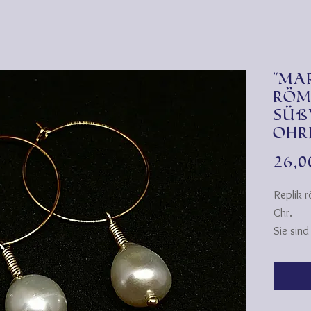
"Ma
röm
Süß
Ohr
26,
Replik r
Chr.
Sie sin
vergold
Ohrreif
Diese Ar
römisch