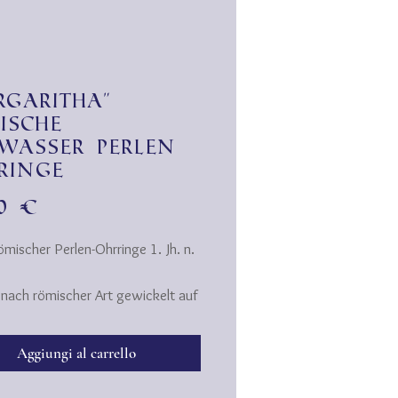
rgaritha"
ische
wasser Perlen
ringe
Prezzo
00 €
ömischer Perlen-Ohrringe 1. Jh. n.
d nach römischer Art gewickelt auf
etem Draht und in den goldenen
 eingehängt.
Aggiungi al carrello
t der Ohrringe ist typisch im
en Reich ab dem frühen 1. Jh. v.