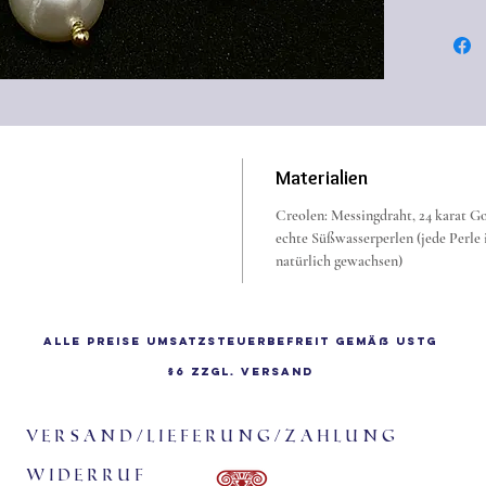
Chr.
In Pomp
Villen (
man meh
Schmuc
Siehe Fo
Materialien
"Villa B
Creolen: Messingdraht, 24 karat Go
echte Süßwasserperlen (jede Perle i
natürlich gewachsen)
Alle Preise Umsatzsteuerbefreit gemäß UStG
§6 zzgl.
Versand
Versand/Lieferung/Zahlung
Widerruf