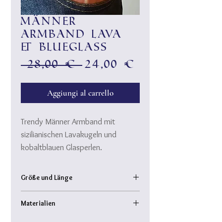
Männer
Armband Lava
& Blueglass
Prezzo
Prezzo
 28,00 € 
24,00 €
regolare
scontato
Aggiungi al carrello
Trendy Männer Armband mit
sizilianischen Lavakugeln und
kobaltblauen Glasperlen.
Schick - cool - top für casual wear
und das elegant Outfit.
Größe und Länge
Armband Innendurchmesser: 6 cm
Materialien
Lavakugeln und Glasperlen: ca. 1 cm
sizilianische Naturlava