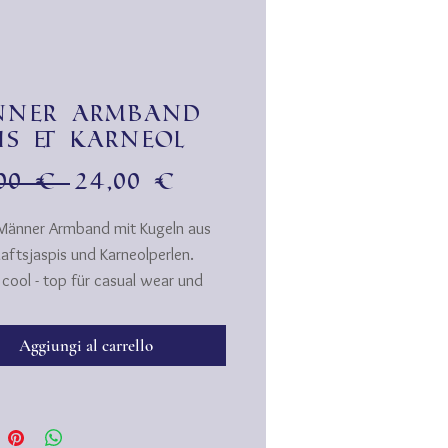
nner Armband
pis & Karneol
Prezzo
Prezzo
,00 € 
24,00 €
regolare
scontato
Männer Armband mit Kugeln aus
aftsjaspis und Karneolperlen.
 cool - top für casual wear und
ant Outfit.
Aggiungi al carrello