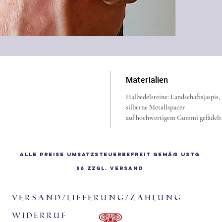
Materialien
Halbedelsteine: Landschaftsjaspis,
silberne Metallspacer
auf hochwertigem Gummi gefädelt (
Alle Preise Umsatzsteuerbefreit gemäß UStG
§6 zzgl.
Versand
Versand/Lieferung/Zahlung
Widerruf