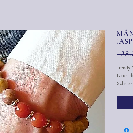
Mä
Jas
 28
Trendy 
Landsch
Schick -
das eleg