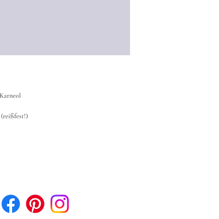
 Karneol
reißfest!)