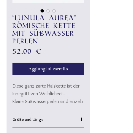
"Lunula aurea"
römische Kette
mit Süßwasser
Perlen
Prezzo
52,00 €
Aggiungi al carrello
Diese ganz zarte Halskette ist der
Inbegriff von Weiblichkeit.
Kleine Süßwasserperlen sind einzeln
auf vergoldeten Messingdraht
handgewickelt und mit einem
Größe und Länge
Knebelverschluss verbunden.
Kettenlänge: ca. 46 cm
Die kleine Lunula