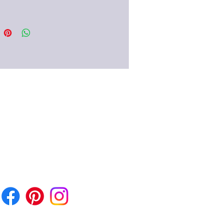
t und Architektur.
ale ist ein uraltes und
isvolles Symbol.
ht für Wandel, Veränderung,
m innere Erkenntnis und der
Ordnung allen Seins.
tsdrehende Spirale ist das
 der Schöpfung, denn von einem
s verbreitet sich alles nach
st die Form der Spirale überall in
ur: Universum, Schnecken,
n, Pflanzen, Bäumen,
netzen und auch unsere DNS ist
rmig.
keltischen Mythologie und
tehen Spiralen symbolisch für