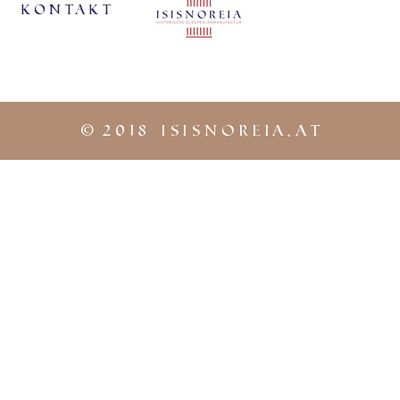
Geburt, 
KontaKt
und ist 
zugeor
©
2018 iSISNOREIA.at