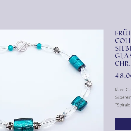
Frü
Col
Sil
Glas
Chr
48,
Klare G
Silbere
"Spirale
Collier.
Auch in 
beliebte