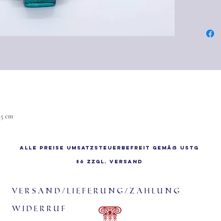
der Kuns
Die Spir
geheimn
Sie ste
Wachstu
inneren 
Die rech
Zeichen
Punkt au
2,5 cm
außen.
Du finde
der Nat
Alle Preise Umsatzsteuerbefreit gemäß UStG
Muschel
§6 zzgl.
Versand
Spinnen
spiralfö
Versand/Lieferung/Zahlung
In der 
Widerruf
Kultur s