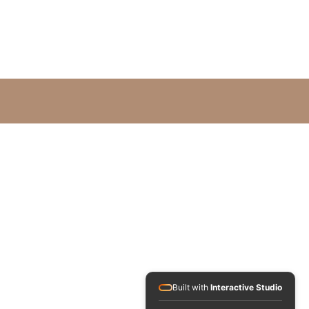
Leben und Tod - die Dreieinigkeit
der dreifachen Göttin
dnet.
Built with
Interactive Studio