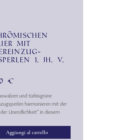
hrömischen
lier mit
bereinzug-
perlen 1. Jh. v.
.
Prezzo
00 €
laswalzen und türkisgrüne
inzugsperlen harmonieren mit der
 der Unendlichkeit" in diesem
römischer Zeit ist die Spirale ein
Aggiungi al carrello
s und fest verankertes Sybol in