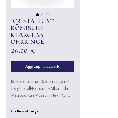
"Cristallum"
Römische
Klarglas
Ohrringe
Prezzo
26,00 €
Aggiungi al carrello
Kopie römischer Goldohrringe mit
Bergkristall-Perlen, 1.-2.Jh. n. Chr.
Metropolitan Museum New York.
Creolen aus Messingdraht, 24k
Gold plated und handgedrehten
Größe und Länge
Klarglasperlen.