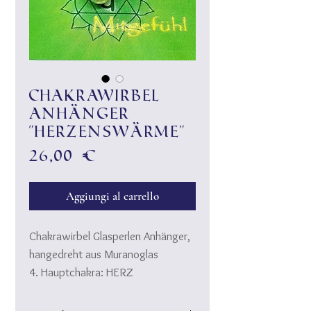
Chakrawirbel
Anhänger
"Herzenswärme"
Prezzo
26,00 €
Aggiungi al carrello
Chakrawirbel Glasperlen Anhänger,
hangedreht aus Muranoglas
4. Hauptchakra: HERZ
Element Luft:
Hingabe, Heilung, Beziehung,