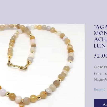
"Ag
Mon
Ach
Lun
32,
Diese z
in harm
Natur-A
gebänder
Esaurito
Messing
Mittelpu
Av