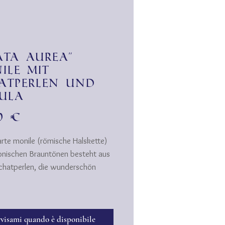
ata aurea"
ile mit
atperlen und
ula
Prezzo
00 €
arte monile (römische Halskette)
onischen Brauntönen besteht aus
chatperlen, die wunderschön
t sind. Die kleine, goldene
-Lunula ist der glänzende
nkt.
visami quando è disponibile