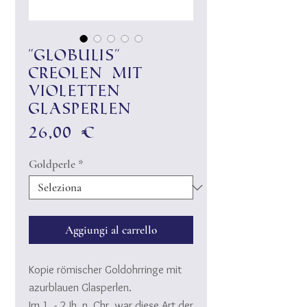
"Globulis"
Creolen mit
violetten
Glasperlen
Prezzo
26,00 €
Goldperle
*
Aggiungi al carrello
Kopie römischer Goldohrringe mit
azurblauen Glasperlen.
Im 1. - 2.Jh. n. Chr. war diese Art der