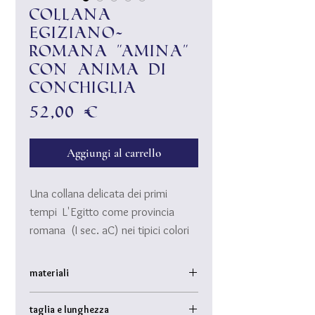
Collana
Egiziano-
Romana "Amina"
con anima di
conchiglia
Prezzo
52,00 €
Aggiungi al carrello
Una collana delicata dei primi
tempi L'Egitto come provincia
romana (I sec. aC) nei tipici colori
"egiziani": turchese brillante, blu
lapislazzuli e rosso sangue.
materiali
Perle di conchiglia e perline di ceramica
taglia e lunghezza
modellate a mano