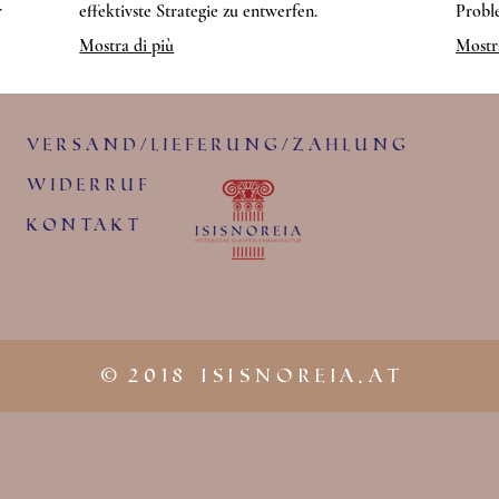
r
effektivste Strategie zu entwerfen.
Probl
tten
erziel
Mostra di più
Mostra
Versand/Lieferung/Zahlung
Widerruf
KontaKt
©
2018 iSISNOREIA.at