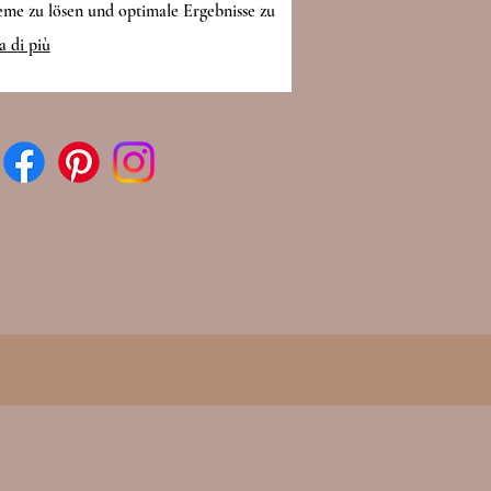
eme zu lösen und optimale Ergebnisse zu
en.
 di più