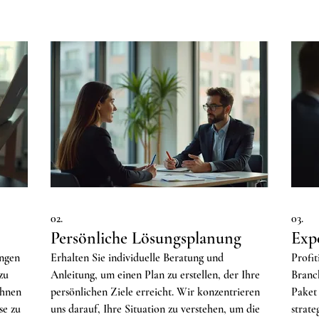
02.
03.
Persönliche Lösungsplanung
Exp
ungen
Erhalten Sie individuelle Beratung und
Profit
zu
Anleitung, um einen Plan zu erstellen, der Ihre
Branc
Ihnen
persönlichen Ziele erreicht. Wir konzentrieren
Paket
se zu
uns darauf, Ihre Situation zu verstehen, um die
strat