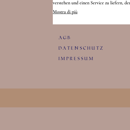
verstehen und einen Service zu liefern, de
perfekt auf Ihre Anforderungen zugeschni
Mostra di più
ist.
agb
Datenschutz
Impressum