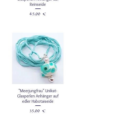
Reinseide
Prezzo
45,00 €
"Meerjungfrau" Unikat-
Glasperlen Anhänger auf
edler Habotaiseide
Prezzo
35,00 €