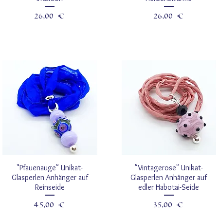
Prezzo
Prezzo
26,00 €
26,00 €
"Pfauenauge" Unikat-
"Vintagerose" Unikat-
Glasperlen Anhänger auf
Glasperlen Anhänger auf
Reinseide
edler Habotai-Seide
Prezzo
Prezzo
45,00 €
35,00 €