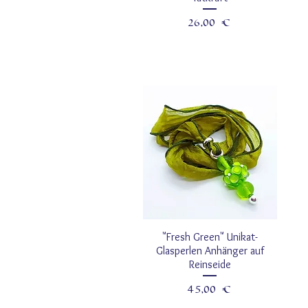
Prezzo
26,00 €
"Fresh Green" Unikat-
Glasperlen Anhänger auf
Reinseide
Prezzo
45,00 €