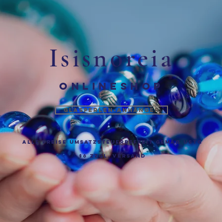
Isisnoreia
ONLINESHOP
Glasperlen-Anhänger
Alle Preise Umsatzsteuerbefreit gemäß UStG
§6 zzgl.
Versand