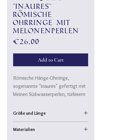
"Inaures"
römische
Ohrringe mit
Melonenperlen
Price
€26.00
Add to Cart
Römische Hänge-Ohrringe,
sogenannte "inaures" gefertigt mit
kleinen Süßwasserperlen, türkisem
Muschelkern und
handgedrehten Melonenperlen aus
Größe und Länge
violettem Muranoglas.
Länge: Ohrringe inkl. Haken:
Materialien
Meleonenperlen: Durchmesser: ca.
Inaures waren in allen römischen