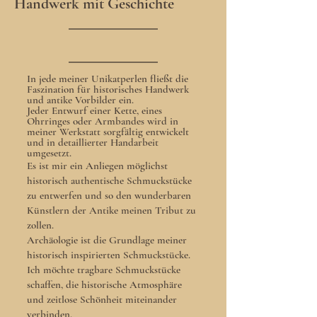
Handwerk mit Geschichte
In jede meiner Unikatperlen fließt die
Faszination für historisches Handwerk
und antike Vorbilder ein.
Jeder Entwurf einer Kette, eines
Ohrringes oder Armbandes wird in
meiner Werkstatt sorgfältig entwickelt
und in detaillierter Handarbeit
umgesetzt.
​Es ist mir ein Anliegen möglichst
historisch authentische Schmuckstücke
zu entwerfen und so den wunderbaren
Künstlern der Antike meinen Tribut zu
zollen.
Archäologie ist die Grundlage meiner
historisch inspirierten Schmuckstücke.
Ich möchte tragbare Schmuckstücke
schaffen, die historische Atmosphäre
und zeitlose Schönheit miteinander
verbinden.