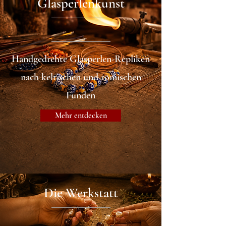
Glasperlenkunst
Handgedrehte Glasperlen-Repliken
nach keltischen und römischen
Funden
Mehr entdecken
Die Werkstatt