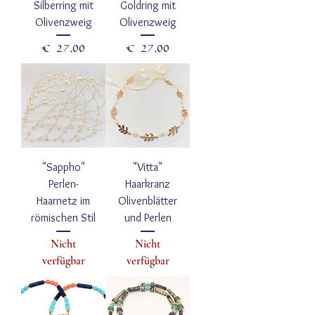
Silberring mit
Goldring mit
Olivenzweig
Olivenzweig
Preis
Preis
€ 27,00
€ 27,00
"Sappho"
"Vitta"
Perlen-
Haarkranz
Haarnetz im
Olivenblätter
römischen Stil
und Perlen
Nicht
Nicht
verfügbar
verfügbar