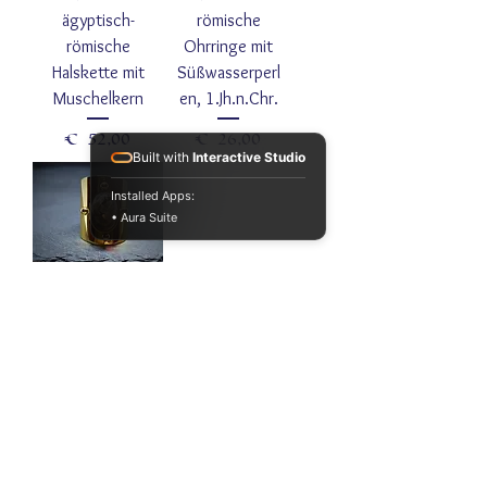
ägyptisch-
römische
römische
Ohrringe mit
Halskette mit
Süßwasserperl
Muschelkern
en, 1.Jh.n.Chr.
Preis
Preis
€ 52,00
€ 26,00
Built with
Interactive Studio
Installed Apps:
• Aura Suite
Anulus
"Labradorita"
Edelstahlring
mit Schimmer-
Labradorit
Preis
€ 32,00