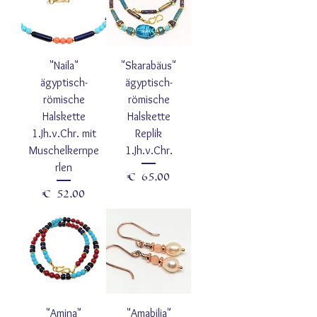
"Naila"
"Skarabäus"
ägyptisch-
ägyptisch-
römische
römische
Halskette
Halskette
1.Jh.v.Chr. mit
Replik
Muschelkernpe
1.Jh.v.Chr.
rlen
Preis
€ 65,00
Preis
€ 52,00
"Amina"
"Amabilia"