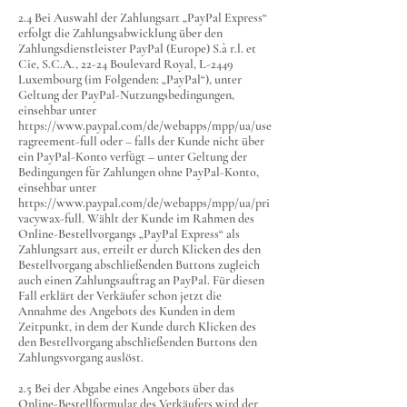
2.4 Bei Auswahl der Zahlungsart „PayPal Express“
erfolgt die Zahlungsabwicklung über den
Zahlungsdienstleister PayPal (Europe) S.à r.l. et
Cie, S.C.A., 22-24 Boulevard Royal, L-2449
Luxembourg (im Folgenden: „PayPal“), unter
Geltung der PayPal-Nutzungsbedingungen,
einsehbar unter
https://www.paypal.com/de/webapps/mpp/ua/use
ragreement-full
oder – falls der Kunde nicht über
ein PayPal-Konto verfügt – unter Geltung der
Bedingungen für Zahlungen ohne PayPal-Konto,
einsehbar unter
https://www.paypal.com/de/webapps/mpp/ua/pri
vacywax-full.
Wählt der Kunde im Rahmen des
Online-Bestellvorgangs „PayPal Express“ als
Zahlungsart aus, erteilt er durch Klicken des den
Bestellvorgang abschließenden Buttons zugleich
auch einen Zahlungsauftrag an PayPal. Für diesen
Fall erklärt der Verkäufer schon jetzt die
Annahme des Angebots des Kunden in dem
Zeitpunkt, in dem der Kunde durch Klicken des
den Bestellvorgang abschließenden Buttons den
Zahlungsvorgang auslöst.
2.5 Bei der Abgabe eines Angebots über das
Online-Bestellformular des Verkäufers wird der