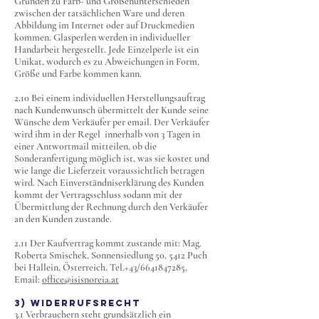
Gründen zu Farb- und Größenunterschieden
zwischen der tatsächlichen Ware und deren
Abbildung im Internet oder auf Druckmedien
kommen. Glasperlen werden in individueller
Handarbeit hergestellt. Jede Einzelperle ist ein
Unikat, wodurch es zu Abweichungen in Form,
Größe und Farbe kommen kann.
2.10 Bei einem individuellen Herstellungsauftrag
nach Kundenwunsch übermittelt der Kunde seine
Wünsche dem Verkäufer per email. Der Verkäufer
wird ihm in der Regel innerhalb von 3 Tagen in
einer Antwortmail mitteilen, ob die
Sonderanfertigung möglich ist, was sie kostet und
wie lange die Lieferzeit voraussichtlich betragen
wird. Nach Einverständniserklärung des Kunden
kommt der Vertragsschluss sodann mit der
Übermittlung der Rechnung durch den Verkäufer
an den Kunden zustande.
2.11 Der Kaufvertrag kommt zustande mit: Mag.
Roberta Smischek, Sonnensiedlung 50, 5412 Puch
bei Hallein, Österreich, Tel.+43/6641847285,
Email:
office@isisnoreia.at
3) Widerrufsrecht
3.1 Verbrauchern steht grundsätzlich ein