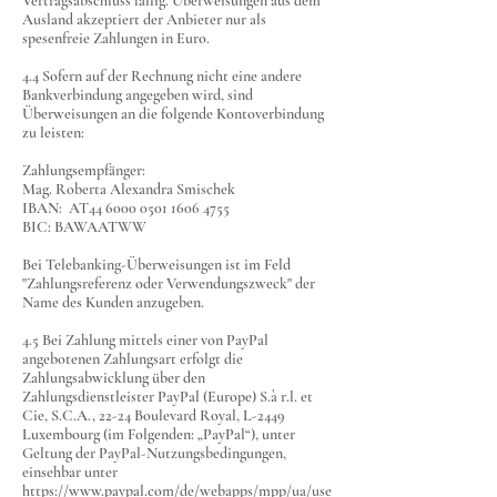
Vertragsabschluss fällig. Überweisungen aus dem
Ausland akzeptiert der Anbieter nur als
spesenfreie Zahlungen in Euro.
4.4 Sofern auf der Rechnung nicht eine andere
Bankverbindung angegeben wird, sind
Überweisungen an die folgende Kontoverbindung
zu leisten:
Zahlungsempfänger:
Mag. Roberta Alexandra Smischek
IBAN: AT44
6000 0501 1606 4755
BIC: BAWAATWW
Bei Telebanking-Überweisungen ist im Feld
"Zahlungsreferenz oder Verwendungszweck" der
Name des Kunden anzugeben.
4.5 Bei Zahlung mittels einer von PayPal
angebotenen Zahlungsart erfolgt die
Zahlungsabwicklung über den
Zahlungsdienstleister PayPal (Europe) S.à r.l. et
Cie, S.C.A., 22-24 Boulevard Royal, L-2449
Luxembourg (im Folgenden: „PayPal“), unter
Geltung der PayPal-Nutzungsbedingungen,
einsehbar unter
https://www.paypal.com/de/webapps/mpp/ua/use