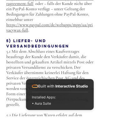
ragreement-full
oder – falls der Kunde nicht über
ein PayPal-Konto verfügt – unter Geltung der
Bedingungen für Zahlungen ohne PayPal-Konto,
einsehbar unter
https://www.paypal.com/de/webapps/mpp/ua/pri
vacywax-full
.
5) Liefer- und
Versandbedingungen
5.1 Mit dem Abschluss eines Kaufvertrages
beauftragt der Kunde den Verkäufer damit, die
bestellten und gekauften Artikel mittels Post oder
privaten Versanddienst zu verschicken. Der
Verkäufer übernimmt keinerlei Haftung für den
Service der österreichischen Post AG und des
privaten Versanddienstes. Die Versandkosten
Built with
Interactive Studio
werden vom Verkäufer bezahlt und dem Kunden in
Form einer Versandkostenpauschale
Installed Apps:
(Verpackungsmaterial inbegriffen) in Rechnung
• Aura Suite
gestellt.
5.2 Die Lieferung von Waren erfolgt auf dem
Versandweg an die vom Kunden angegebene
Lieferanschrift, sofern nichts anderes vereinbart
ist. Bei der Abwicklung der Transaktion ist die in
der Bestellabwicklung des Verkäufers angegebene