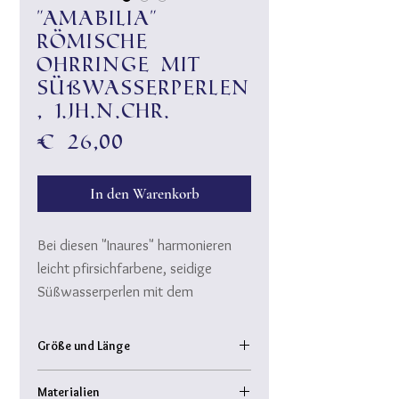
"Amabilia"
römische
Ohrringe mit
Süßwasserperlen
, 1.Jh.n.Chr.
Preis
€ 26,00
In den Warenkorb
Bei diesen "Inaures" harmonieren
leicht pfirsichfarbene, seidige
Süßwasserperlen mit dem
Aprikosenachat und Rosegold-
Komponenten.
Größe und Länge
Gesamtlänge: 3,5 cm
Perlen-Ohrringe ware durch die
Materialien
Perle: ca. 0,8 cm