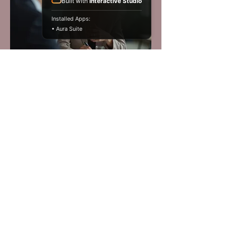
Built with
Interactive Studio
Installed Apps:
• Aura Suite
03.
Experten-Beratungspaket
Profitieren Sie von unserem tiefen
Branchenwissen und unserer Erfahrung.
Dieses Paket bietet umfassende Einblicke
und strategische Empfehlungen, um
komplexe Probleme zu lösen und optimale
Ergebnisse zu erzielen.
Mehr anzeigen
Versand/Lieferung/Zahlun
g