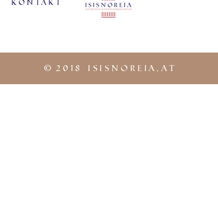
KontaKt
©
2018 iSISNOREIA.at