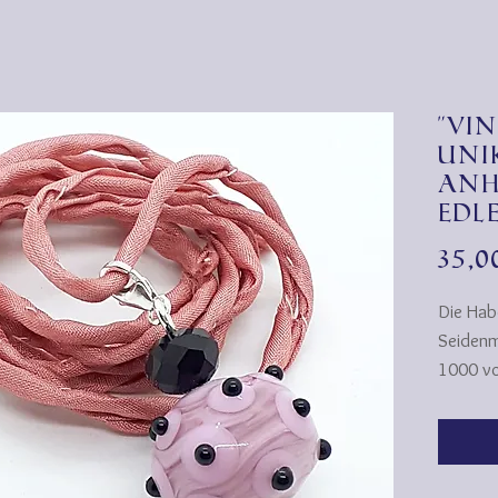
"Vi
Uni
Anh
edl
35,
Die Hab
Seidenma
1000 vo
über Ko
Stoff f
Beliebth
entdeckt