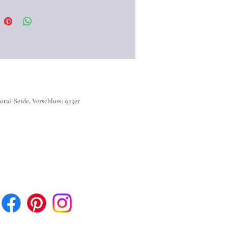
mit anderen Stoffen versetzen
und so ihr Zerfließen auf der
Seide verhinderten. Die besten
se erzielten die Seidenkünstler
onders hellem, feinen und dichtem
 wie es die
Habotai-Seide
t.
hnet sich durch ihre sehr feine und
tai-Seide, Verschluss: 925er
Struktur aus und wird daher zu den
tigsten Seiden gezählt. Sie kann
 50 Prozent ihres Eigengewichtes
htigkeit aufnehmen, ohne sich
ufühlen. Auf der Haut fühlt sie
r weich und fließend an.