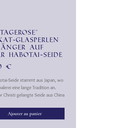
ntagerose"
kat-Glasperlen
änger auf
er Habotai-Seide
Prix
00 €
otai-Seide stammt aus Japan, wo
lerei eine lange Tradition an.
r Christi gelangte Seide aus China
rea nach Japan, wo sie bald als
ür hochwertige Kimonos große
Ajouter au panier
eit erlangte. Kurz darauf
en japanische Künstler, dass sie