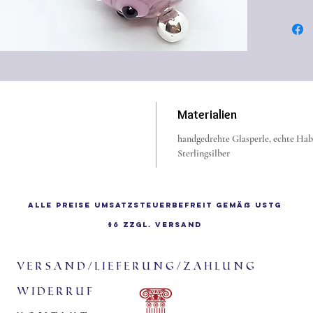
Farben 
konnten 
feinen 
Ergebnis
auf bes
Gewebe,
Materialien
aufweis
Sie zeic
handgedrehte Glasperle, echte Habo
Sterlingsilber
glatte 
hochwer
bis zum
Alle Preise Umsatzsteuerbefreit gemäß UStG
an Feuc
§6 zzgl.
Versand
nass anz
sich seh
Versand/Lieferung/Zahlung
Widerruf