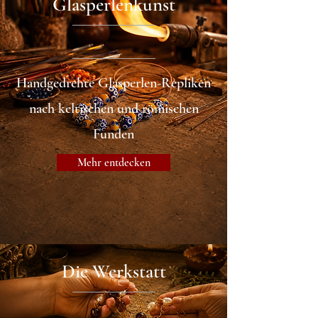
Glasperlenkunst
Handgedrehte Glasperlen-Repliken
nach keltischen und römischen
Funden
Mehr entdecken
Die Werkstatt