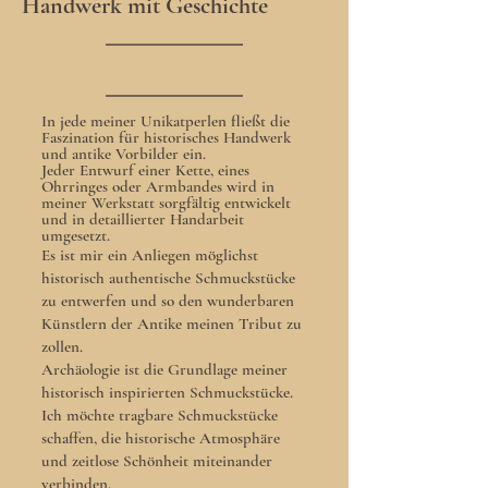
Handwerk mit Geschichte
In jede meiner Unikatperlen fließt die
Faszination für historisches Handwerk
und antike Vorbilder ein.
Jeder Entwurf einer Kette, eines
Ohrringes oder Armbandes wird in
meiner Werkstatt sorgfältig entwickelt
und in detaillierter Handarbeit
umgesetzt.
​Es ist mir ein Anliegen möglichst
historisch authentische Schmuckstücke
zu entwerfen und so den wunderbaren
Künstlern der Antike meinen Tribut zu
zollen.
Archäologie ist die Grundlage meiner
historisch inspirierten Schmuckstücke.
Ich möchte tragbare Schmuckstücke
schaffen, die historische Atmosphäre
und zeitlose Schönheit miteinander
verbinden.