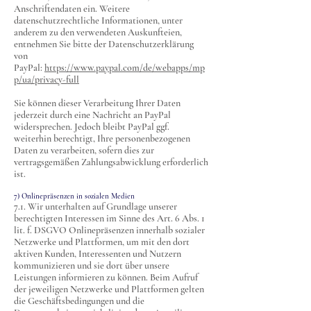
Anschriftendaten ein. Weitere
datenschutzrechtliche Informationen, unter
anderem zu den verwendeten Auskunfteien,
entnehmen Sie bitte der Datenschutzerklärung
von
PayPal:
https://www.paypal.com/de/webapps/mp
p/ua/privacy-full
Sie können dieser Verarbeitung Ihrer Daten
jederzeit durch eine Nachricht an PayPal
widersprechen. Jedoch bleibt PayPal ggf.
weiterhin berechtigt, Ihre personenbezogenen
Daten zu verarbeiten, sofern dies zur
vertragsgemäßen Zahlungsabwicklung erforderlich
ist.
7) Onlinepräsenzen in sozialen Medien
7.1. Wir unterhalten auf Grundlage unserer
berechtigten Interessen im Sinne des Art. 6 Abs. 1
lit. f. DSGVO Onlinepräsenzen innerhalb sozialer
Netzwerke und Plattformen, um mit den dort
aktiven Kunden, Interessenten und Nutzern
kommunizieren und sie dort über unsere
Leistungen informieren zu können. Beim Aufruf
der jeweiligen Netzwerke und Plattformen gelten
die Geschäftsbedingungen und die