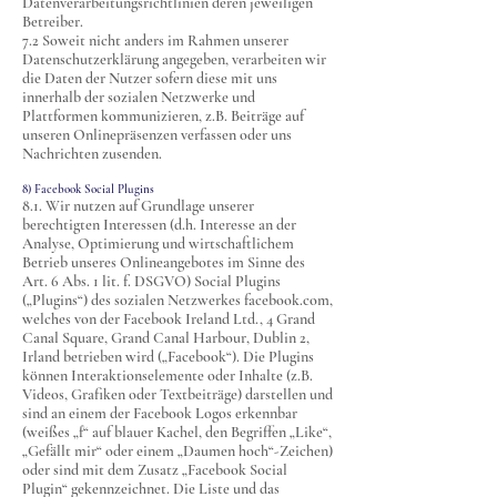
Datenverarbeitungsrichtlinien deren jeweiligen
Betreiber.
7.2 Soweit nicht anders im Rahmen unserer
Datenschutzerklärung angegeben, verarbeiten wir
die Daten der Nutzer sofern diese mit uns
innerhalb der sozialen Netzwerke und
Plattformen kommunizieren, z.B. Beiträge auf
unseren Onlinepräsenzen verfassen oder uns
Nachrichten zusenden.
8) Facebook Social Plugins
8.1. Wir nutzen auf Grundlage unserer
berechtigten Interessen (d.h. Interesse an der
Analyse, Optimierung und wirtschaftlichem
Betrieb unseres Onlineangebotes im Sinne des
Art. 6 Abs. 1 lit. f. DSGVO) Social Plugins
(„Plugins“) des sozialen Netzwerkes facebook.com,
welches von der Facebook Ireland Ltd., 4 Grand
Canal Square, Grand Canal Harbour, Dublin 2,
Irland betrieben wird („Facebook“). Die Plugins
können Interaktionselemente oder Inhalte (z.B.
Videos, Grafiken oder Textbeiträge) darstellen und
sind an einem der Facebook Logos erkennbar
(weißes „f“ auf blauer Kachel, den Begriffen „Like“,
„Gefällt mir“ oder einem „Daumen hoch“-Zeichen)
oder sind mit dem Zusatz „Facebook Social
Plugin“ gekennzeichnet. Die Liste und das