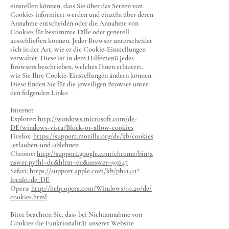
einstellen können, dass Sie über das Setzen von
Cookies informiert werden und einzeln über deren
Annahme entscheiden oder die Annahme von
Cookies für bestimmte Fälle oder generell
ausschließen können. Jeder Browser unterscheidet
sich in der Art, wie er die Cookie-Einstellungen
verwaltet. Diese ist in dem Hilfemenü jedes
Browsers beschrieben, welches Ihnen erläutert,
wie Sie Ihre Cookie-Einstellungen ändern können.
Diese finden Sie für die jeweiligen Browser unter
den folgenden Links:
Internet
Explorer:
http://windows.microsoft.com/de-
DE/windows-vista/Block-or-allow-cookies
Firefox:
https://support.mozilla.org/de/kb/cookies
-erlauben-und-ablehnen
Chrome:
http://support.google.com/chrome/bin/a
nswer.py?hl=de&hlrm=en&answer=95647
Safari:
https://support.apple.com/kb/ph21411?
locale=de_DE
Opera:
http://help.opera.com/Windows/10.20/de/
cookies.html
Bitte beachten Sie, dass bei Nichtannahme von
Cookies die Funktionalität unserer Website