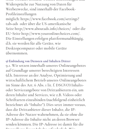
Widersprüche zur Nutzung von Daten für
Werbezwecke, sind innerhalb der Facebook-
Profileinstellungen
möglich:
https://www.facebook.com/settings?
tab=ads
oder über die US-amerikanische
Seite
http://www.aboutads.info/choices/
oder die
EU-Seite
http://www.youronlinechoices.com/.
Die Einstellungen erfolgen plattformunabhängig,
d.h. sie werden für alle Geräte, wie
Desktopcomputer oder mobile Geräte
übernommen.
9) Einbindung von Diensten und Inhalten Dritter
9.1. Wir setzen innerhalb unseres Onlineangebotes
auf Grundlage unserer berechtigten Interessen
(d.h. Interesse an der Analyse, Optimierung und
wirtschaftlichem Betrieb unseres Onlineangebotes
im Sinne des Art. 6 Abs. 1 lit. f. DSGVO) Inhalts-
oder Serviceangebote von Drittanbietern ein, um
deren Inhalte und Services, wie z.B. Videos oder
Schriftarten einzubinden (nachfolgend einheitlich
bezeichnet als “Inhalte”). Dies setzt immer voraus,
dass die Drittanbieter dieser Inhalte, die IP-
Adresse der Nutzer wahrnehmen, da sie ohne die
IP-Adresse die Inhalte nicht an deren Browser
senden könnten. Die IP-Adresse ist damit für die