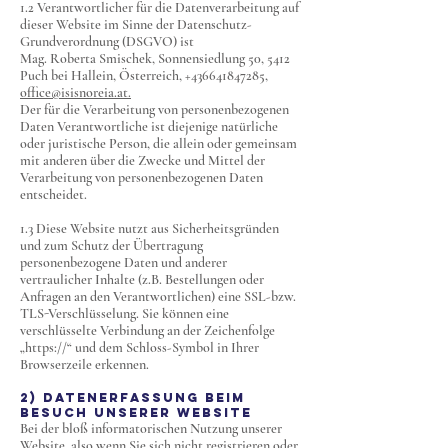
1.2 Verantwortlicher für die Datenverarbeitung auf
dieser Website im Sinne der Datenschutz-
Grundverordnung (DSGVO) ist
Mag. Roberta Smischek, Sonnensiedlung 50, 5412
Puch bei Hallein, Österreich,
+436641847285
,
office@isisnoreia.at.
Der für die Verarbeitung von personenbezogenen
Daten Verantwortliche ist diejenige natürliche
oder juristische Person, die allein oder gemeinsam
mit anderen über die Zwecke und Mittel der
Verarbeitung von personenbezogenen Daten
entscheidet.
1.3 Diese Website nutzt aus Sicherheitsgründen
und zum Schutz der Übertragung
personenbezogene Daten und anderer
vertraulicher Inhalte (z.B. Bestellungen oder
Anfragen an den Verantwortlichen) eine SSL-bzw.
TLS-Verschlüsselung. Sie können eine
verschlüsselte Verbindung an der Zeichenfolge
„https://“ und dem Schloss-Symbol in Ihrer
Browserzeile erkennen.
2) DATENERFASSUNG BEIM
BESUCH UNSERER WEBSITE
Bei der bloß informatorischen Nutzung unserer
Website, also wenn Sie sich nicht registrieren oder