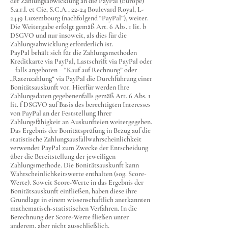
der Zahlungsabwicklung an die PayPal (Europe)
S.a.r.l. et Cie, S.C.A., 22-24 Boulevard Royal, L-
2449 Luxembourg (nachfolgend “PayPal”), weiter.
Die Weitergabe erfolgt gemäß Art. 6 Abs. 1 lit. b
DSGVO und nur insoweit, als dies für die
Zahlungsabwicklung erforderlich ist.
PayPal behält sich für die Zahlungsmethoden
Kreditkarte via PayPal, Lastschrift via PayPal oder
– falls angeboten – “Kauf auf Rechnung” oder
„Ratenzahlung“ via PayPal die Durchführung einer
Bonitätsauskunft vor. Hierfür werden Ihre
Zahlungsdaten gegebenenfalls gemäß Art. 6 Abs. 1
lit. f DSGVO auf Basis des berechtigten Interesses
von PayPal an der Feststellung Ihrer
Zahlungsfähigkeit an Auskunfteien weitergegeben.
Das Ergebnis der Bonitätsprüfung in Bezug auf die
statistische Zahlungsausfallwahrscheinlichkeit
verwendet PayPal zum Zwecke der Entscheidung
über die Bereitstellung der jeweiligen
Zahlungsmethode. Die Bonitätsauskunft kann
Wahrscheinlichkeitswerte enthalten (sog. Score-
Werte). Soweit Score-Werte in das Ergebnis der
Bonitätsauskunft einfließen, haben diese ihre
Grundlage in einem wissenschaftlich anerkannten
mathematisch-statistischen Verfahren. In die
Berechnung der Score-Werte fließen unter
anderem, aber nicht ausschließlich,