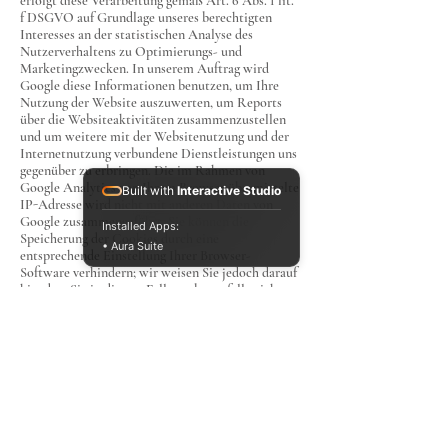
erfolgt diese Verarbeitung gemäß Art. 6 Abs. 1 lit.
f DSGVO auf Grundlage unseres berechtigten
Interesses an der statistischen Analyse des
Nutzerverhaltens zu Optimierungs- und
Marketingzwecken. In unserem Auftrag wird
Google diese Informationen benutzen, um Ihre
Nutzung der Website auszuwerten, um Reports
über die Websiteaktivitäten zusammenzustellen
und um weitere mit der Websitenutzung und der
Internetnutzung verbundene Dienstleistungen uns
gegenüber zu erbringen. Die im Rahmen von
Google Analytics von Ihrem Browser übermittelte
Built with
Interactive Studio
IP-Adresse wird nicht mit anderen Daten von
Google zusammengeführt. Sie können die
Installed Apps:
Speicherung der Cookies durch eine
• Aura Suite
entsprechende Einstellung Ihrer Browser-
Software verhindern; wir weisen Sie jedoch darauf
hin, dass Sie in diesem Fall gegebenenfalls nicht
sämtliche Funktionen dieser Website voll
umfänglich werden nutzen können. Sie können
darüber hinaus die Erfassung der durch das Cookie
erzeugten und auf Ihre Nutzung der Website
bezogenen Daten (inkl. Ihrer IP-Adresse) an
Google sowie die Verarbeitung dieser Daten durch
Google verhindern, indem Sie das unter dem
folgenden Link verfügbare Browser-Plugin
herunterladen und installieren: