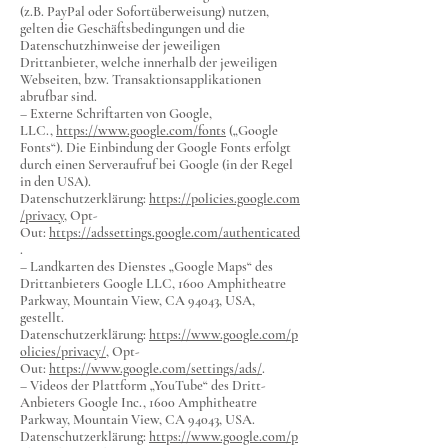
(z.B. PayPal oder Sofortüberweisung) nutzen,
gelten die Geschäftsbedingungen und die
Datenschutzhinweise der jeweiligen
Drittanbieter, welche innerhalb der jeweiligen
Webseiten, bzw. Transaktionsapplikationen
abrufbar sind.
– Externe Schriftarten von Google,
LLC.,
https://www.google.com/fonts
(„Google
Fonts“). Die Einbindung der Google Fonts erfolgt
durch einen Serveraufruf bei Google (in der Regel
in den USA).
Datenschutzerklärung:
https://policies.google.com
/privacy
, Opt-
Out:
https://adssettings.google.com/authenticated
.
– Landkarten des Dienstes „Google Maps“ des
Drittanbieters Google LLC, 1600 Amphitheatre
Parkway, Mountain View, CA 94043, USA,
gestellt.
Datenschutzerklärung:
https://www.google.com/p
olicies/privacy/
, Opt-
Out:
https://www.google.com/settings/ads/
.
– Videos der Plattform „YouTube“ des Dritt-
Anbieters Google Inc., 1600 Amphitheatre
Parkway, Mountain View, CA 94043, USA.
Datenschutzerklärung:
https://www.google.com/p