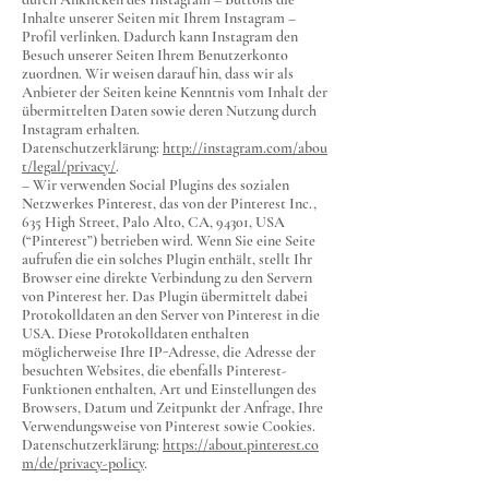
Inhalte unserer Seiten mit Ihrem Instagram –
Profil verlinken. Dadurch kann Instagram den
Besuch unserer Seiten Ihrem Benutzerkonto
zuordnen. Wir weisen darauf hin, dass wir als
Anbieter der Seiten keine Kenntnis vom Inhalt der
übermittelten Daten sowie deren Nutzung durch
Instagram erhalten.
Datenschutzerklärung:
http://instagram.com/abou
t/legal/privacy/
.
– Wir verwenden Social Plugins des sozialen
Netzwerkes Pinterest, das von der Pinterest Inc.,
635 High Street, Palo Alto, CA, 94301, USA
(“Pinterest”) betrieben wird. Wenn Sie eine Seite
aufrufen die ein solches Plugin enthält, stellt Ihr
Browser eine direkte Verbindung zu den Servern
von Pinterest her. Das Plugin übermittelt dabei
Protokolldaten an den Server von Pinterest in die
USA. Diese Protokolldaten enthalten
möglicherweise Ihre IP-Adresse, die Adresse der
besuchten Websites, die ebenfalls Pinterest-
Funktionen enthalten, Art und Einstellungen des
Browsers, Datum und Zeitpunkt der Anfrage, Ihre
Verwendungsweise von Pinterest sowie Cookies.
Datenschutzerklärung:
https://about.pinterest.co
m/de/privacy-policy
.