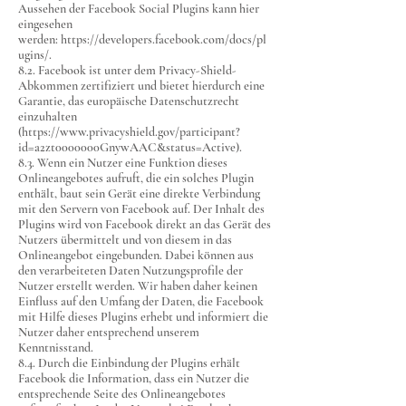
Aussehen der Facebook Social Plugins kann hier
eingesehen
werden:
https://developers.facebook.com/docs/pl
ugins/.
8.2. Facebook ist unter dem Privacy-Shield-
Abkommen zertifiziert und bietet hierdurch eine
Garantie, das europäische Datenschutzrecht
einzuhalten
(
https://www.privacyshield.gov/participant?
id=a2zt0000000GnywAAC&status=Active).
8.3. Wenn ein Nutzer eine Funktion dieses
Onlineangebotes aufruft, die ein solches Plugin
enthält, baut sein Gerät eine direkte Verbindung
mit den Servern von Facebook auf. Der Inhalt des
Plugins wird von Facebook direkt an das Gerät des
Nutzers übermittelt und von diesem in das
Onlineangebot eingebunden. Dabei können aus
den verarbeiteten Daten Nutzungsprofile der
Nutzer erstellt werden. Wir haben daher keinen
Einfluss auf den Umfang der Daten, die Facebook
mit Hilfe dieses Plugins erhebt und informiert die
Nutzer daher entsprechend unserem
Kenntnisstand.
8.4. Durch die Einbindung der Plugins erhält
Facebook die Information, dass ein Nutzer die
entsprechende Seite des Onlineangebotes