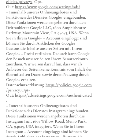
olicies/privacy/
, Opt-
Out:
https://www.google.com/settings/ads/
.
– Innerhalb unseres Onlineangebotes sind
Funktionen des Dienstes Google+ eingebunden.
Diese Funktionen werden angeboten durch den
Drittanbieter Google LLC, 1600 Amphitheatre
Parkway, Mountain View, CA 94043, USA. Wenn
Sie in Ihrem Google+ – Account eingeloggt sind
können Sie durch Anklicken des Google+ –
Buttons die Inhalte unserer Seiten mit Ihrem
Google+ – Profil verlinken. Dadurch kann Google
den Besuch unserer Seiten Ihrem Benutzerkonto
zuordnen. Wir weisen darauf hin, dass wir als
Anbieter der Seiten keine Kenntnis vom Inhalt der
übermittelten Daten sowie deren Nutzung durch
Google+ erhalten.
Datenschutzerklärung:
https://policies.google.com
/privacy
, Opt-
Out:
https://adssettings.google.com/authenticated
.
– Innerhalb unseres Onlineangebotes sind
Funktionen des Dienstes Instagram eingebunden.
Diese Funktionen werden angeboten durch die
Instagram Inc., 1601 Willow Road, Menlo Park,
CA, 94025, USA integriert. Wenn Sie in Ihrem
Instagram – Account eingeloggt sind können Sie
durch Anklicken des Instagram – Buttons die