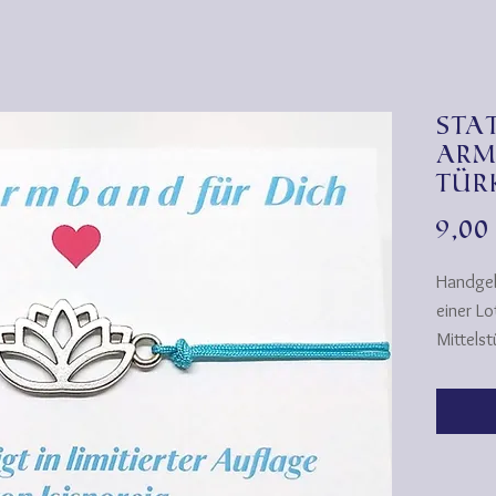
Sta
Arm
tür
9,0
Handge
einer Lo
Mittelst
Diese A
persönl
Die Bänd
ihre For
farbech