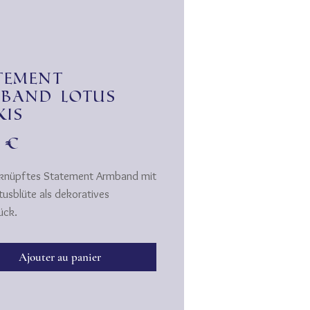
tement
band Lotus
kis
Prix
0 €
knüpftes Statement Armband mit
tusblüte als dekoratives
ück.
rmbänder werden von mir
ich handgeknüpft.
Ajouter au panier
er "leiern" nicht aus, behalten
m und Festigkeit und sind
t.