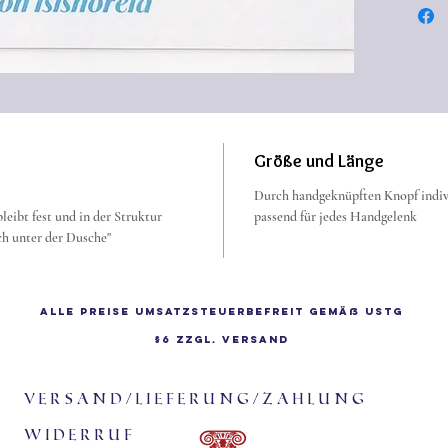
Diese S
Monate 
der Dus
Größe und Länge
Durch handgeknüpften Knopf indivi
leibt fest und in der Struktur
passend für jedes Handgelenk
ch unter der Dusche"
Alle Preise Umsatzsteuerbefreit gemäß UStG
§6 zzgl.
Versand
Versand/Lieferung/Zahlung
Widerruf