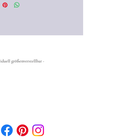
tatements können für viele
getragen werden...auch "unter
che"♥
duell größenverstellbar -