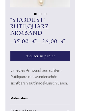
"Stardust"
Rutilquarz
Armband
Prix
Prix
 35,00 € 
26,00 €
original
promotionne
Ajouter au panier
Ein edles Armband aus echtem
Rutilquarz mit wunderschön
sichtbaren Rutilnadel-Einschlüssen.
Ein gewickelter Anhänger mit einer
extra großen, natürlichen
Materialien
Süßwasserperle schwebt zwischen
echte Rutilquarzkugeln mit schönen
zwei glänzenden Hämatitkugeln.