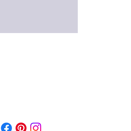
ringe erzeugen beim Tragen ein
des, klapperndes Geräusch und
it der frühen Kaiserzeit
Chr. bei den Römerinnen sehr