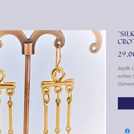
"Si
Cro
29,
Replik 
echten 
Element
gefertig
CROTALIA
stammt 
(ein ei
zwei du
Schälch