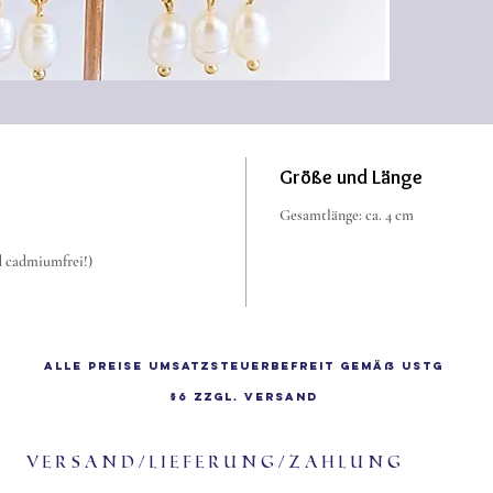
Die Ohr
klingen
waren se
1.Jh.n.
beliebt.
Größe und Länge
Gesamtlänge: ca. 4 cm
d cadmiumfrei!)
Alle Preise Umsatzsteuerbefreit gemäß UStG
§6 zzgl.
Versand
Versand/Lieferung/Zahlung