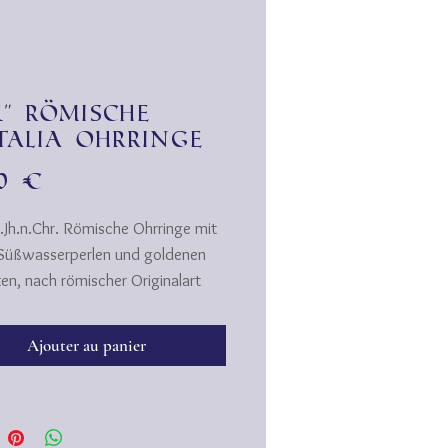
lk" römische
talia Ohrringe
Prix
00 €
1.Jh.n.Chr. Römische Ohrringe mit
Süßwasserperlen und goldenen
en, nach römischer Originalart
t.
...Der lateinische Begriff
Ajouter au panier
vom griech. Wort "Krotalos" ab.
nfaches Musikinstrument, da aus
rch eine Schnur verbundene
en bestand, also Kastagnetten!)