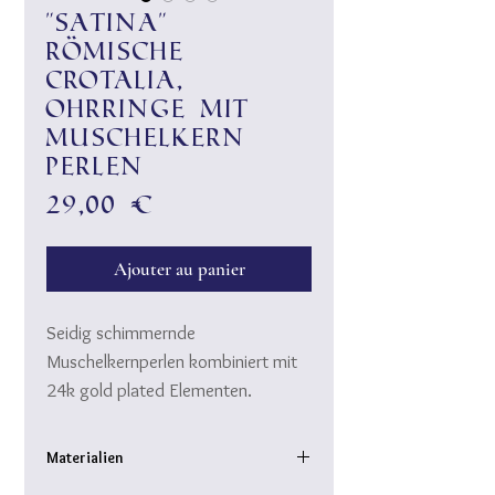
"Satina"
römische
Crotalia,
Ohrringe mit
Muschelkern
Perlen
Prix
29,00 €
Ajouter au panier
Seidig schimmernde
Muschelkernperlen kombiniert mit
24k gold plated Elementen.
Ein ganz zartes, elegantes
Geschmeide für "Roman Ladies"
Materialien