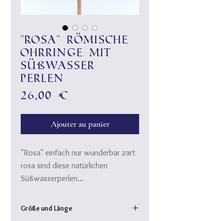
"Rosa" Römische
Ohrringe mit
Süßwasser
Perlen
Prix
26,00 €
Ajouter au panier
"Rosa" einfach nur wunderbar zart
rosa sind diese natürlichen
Süßwasserperlen...
Sie sind nach römischer
Art gewickelt auf vergoldetem
Größe und Länge
Draht und in den goldenen Ohrreif