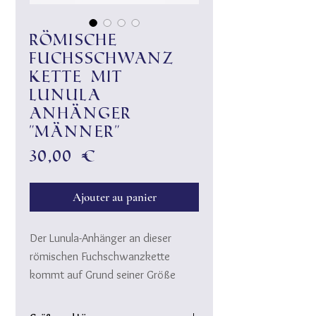
Römische
Fuchsschwanz
Kette mit
Lunula
Anhänger
"Männer"
Prix
30,00 €
Ajouter au panier
Der Lunula-Anhänger an dieser
römischen Fuchschwanzkette
kommt auf Grund seiner Größe
besonders bei Männer sehr gut zur
Geltung. "Groß und mächtig soll er