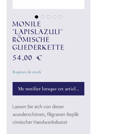
Monile
"Lapislazuli"
Römische
Gliederkette
Prix
54,00 €
Rupture de stock
Me notifier lorsque cet article est disponible
Lassen Sie sich von dieser
wunderschönen, filigranen Replik
römischer Handwerkskunst
verzaubern. ♥