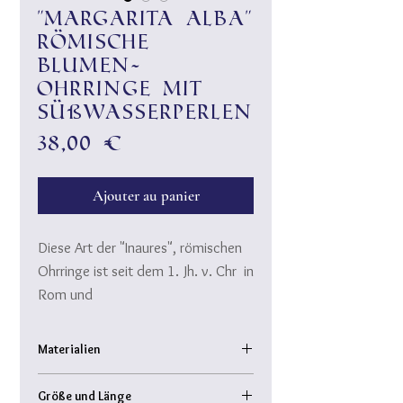
"Margarita alba"
römische
Blumen-
Ohrringe mit
Süßwasserperlen
Prix
38,00 €
Ajouter au panier
Diese Art der "Inaures", römischen
Ohrringe ist seit dem 1. Jh. v. Chr in
Rom und
allen Provinzen sehr beliebt.
Schimmernde Süßwasserperlen,
Materialien
werden mit feinem Golddraht zu
natürliche Süßwasserperlen
einer Blume gewickelt.
Größe und Länge
Messingdraht, 24k gold plated