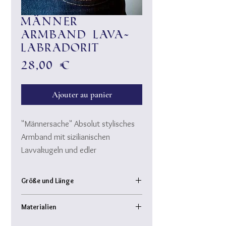
Männer
Armband Lava-
Labradorit
Prix
28,00 €
Ajouter au panier
"Männersache" Absolut stylisches
Armband mit sizilianischen
Lavvakugeln und edler
Labradoritperle.
Größe und Länge
Ein "Must-Have" passend zu casual
Armband Innendurchmesser: ca. 6 cm
wear und edlem "Zwirn" ♥
Materialien
Kugeldurchmesser: ca. 1 cm
LabradoritPerle etwas größer
sizilianische Natur-Lava, Halbedelstein