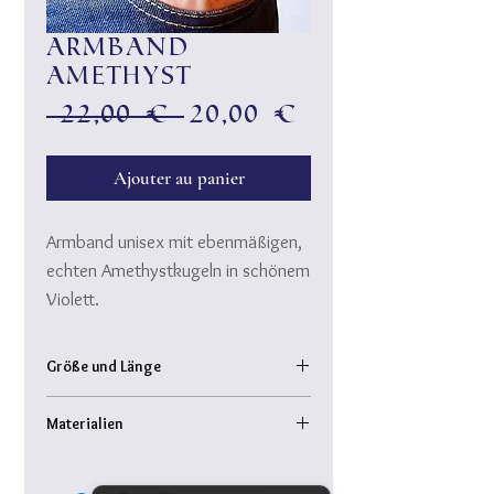
Armband
Amethyst
Prix
Prix
 22,00 € 
20,00 €
original
promotionn
Ajouter au panier
Armband unisex mit ebenmäßigen,
echten Amethystkugeln in schönem
Violett.
Größe und Länge
Armband Innendurchmesser: ca. 5,5 cm
Materialien
(kleine Größe für Männer!)
Kugelgröße: 6mm
Halbedelstein Amethyst (nicht gefärbt!)
auf hochwertigem Gummi (reißfest!)