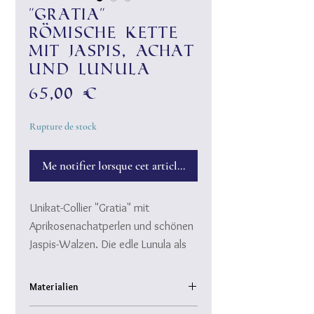
"Gratia"
römische Kette
mit Jaspis, Achat
und Lunula
Prix
65,00 €
Rupture de stock
Me notifier lorsque cet article est disponible
Unikat-Collier "Gratia" mit
Aprikosenachatperlen und schönen
Jaspis-Walzen. Die edle Lunula als
starkes Schutzsymbol der
Weiblichkeit rundet das
Materialien
harmonische Ensemble nach den
Halbedelsteine: Aprikosenachat,