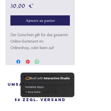
Prix
30,00 €
Ajouter au panier
Der Gutschein gilt für das gesamte
Online-Sortiment im
Onlineshop, oder kann auf
Veranstaltungen an denen Isisnoreia
teilnimmt für das ausgestellte
Sortiment von Isisnoreia eingelöst
werden.
Alle Preise
Built with
Interactive Studio
Der Gutschein ist nicht auf
Umsatzsteuerbefreit
Versandkosten anwendbar.
Installed Apps:
gemäß UStG
Es ist keine Barablöse möglich.
• Aura Suite
Bei Online Bestellungen
§6 zzgl.
Versand
Gutscheincode im Warenkorb