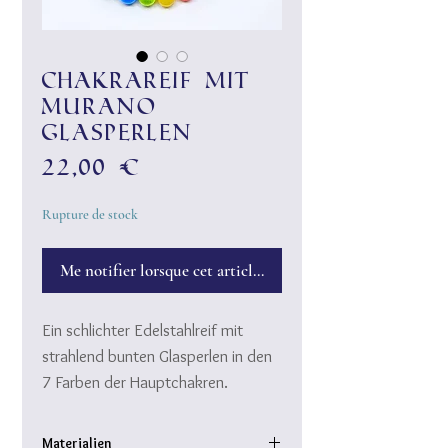
ChakraReif mit
Murano
Glasperlen
Prix
22,00 €
Rupture de stock
Me notifier lorsque cet article est disponible
Ein schlichter Edelstahlreif mit
strahlend bunten Glasperlen in den
7 Farben der Hauptchakren.
Die Glasperlen sind handgedreht,
aus hochwertigem Muranoglas.
Materialien