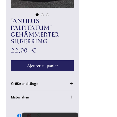
"Anulus
palpitatum"
gehämmerter
Silberring
Prix
22,00 €
Ajouter au panier
Größe und Länge
individuell größenverstellbar
Materialien
Messing-Kupfer-Legierung, 925er Sterling
Silber plated