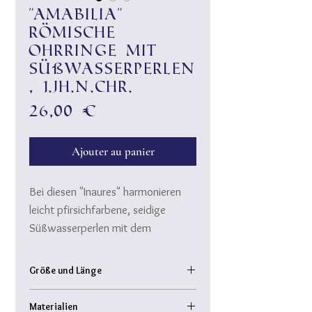
"Amabilia"
römische
Ohrringe mit
Süßwasserperlen
, 1.Jh.n.Chr.
Prix
26,00 €
Ajouter au panier
Bei diesen "Inaures" harmonieren
leicht pfirsichfarbene, seidige
Süßwasserperlen mit dem
Aprikosenachat und Rosegold-
Komponenten.
Größe und Länge
Gesamtlänge: 3,5 cm
Perlen-Ohrringe ware durch die
Materialien
Perle: ca. 0,8 cm