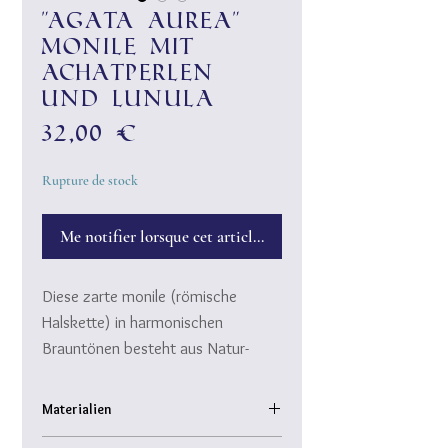
"Agata aurea"
Monile mit
Achatperlen
und Lunula
Prix
32,00 €
Rupture de stock
Me notifier lorsque cet article est disponible
Diese zarte monile (römische
Halskette) in harmonischen
Brauntönen besteht aus Natur-
Achatperlen, die wunderschön
gebändert sind. Die kleine, goldene
Materialien
Messing-Lunula ist der glänzende
gebänderte Natur-Achatperlen