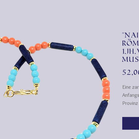
"Na
röm
1.Jh
Mus
52,
Eine zar
Anfangs
Provinz 
"ägyptis
lapislaz