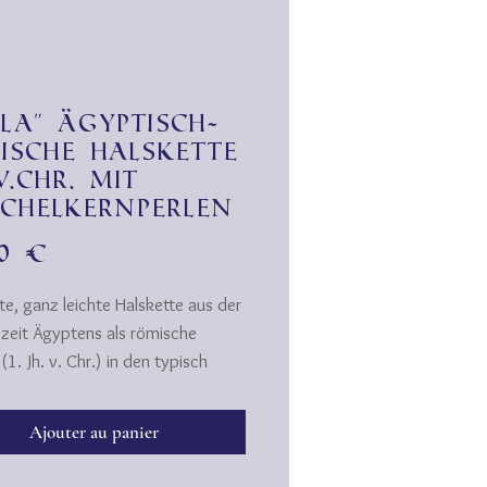
ila" ägyptisch-
ische Halskette
.v.Chr. mit
chelkernperlen
Prix
00 €
te, ganz leichte Halskette aus der
zeit Ägyptens als römische
(1. Jh. v. Chr.) in den typisch
chen" Farben: leuchtend türkis,
uliblau und korallorange.
Ajouter au panier