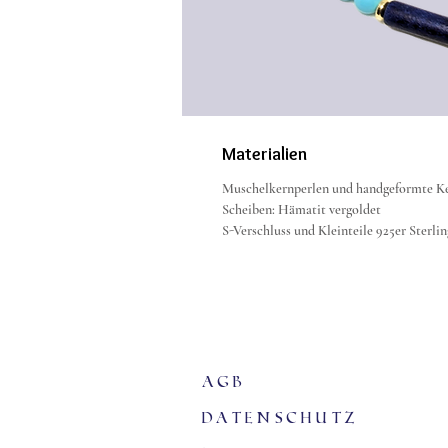
Materialien
Muschelkernperlen und handgeformte K
Scheiben: Hämatit vergoldet
S-Verschluss und Kleinteile 925er Sterlin
agb
Datenschutz